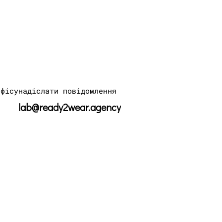
офісу
надіслати повідомлення
lab@ready2wear.agency