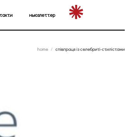
такти
ньюзлеттер
home
співпраця із селебриті-стилістами